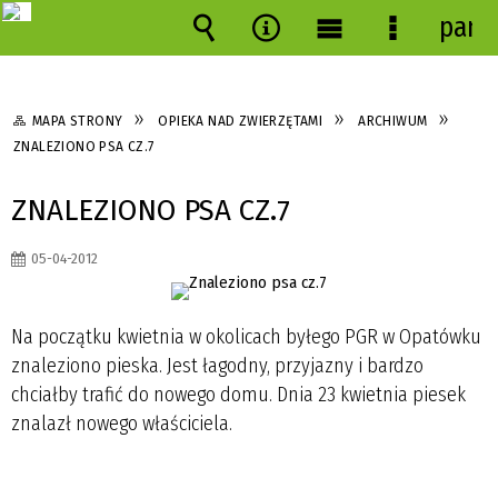
pane
Wyszukiwarka
Narzędzia
Menu
Menu
główne
szczegóło
MAPA STRONY
OPIEKA NAD ZWIERZĘTAMI
ARCHIWUM
ZNALEZIONO PSA CZ.7
ZNALEZIONO PSA CZ.7
05-04-2012
Na początku kwietnia w okolicach byłego PGR w Opatówku
znaleziono pieska. Jest łagodny, przyjazny i bardzo
chciałby trafić do nowego domu. Dnia 23 kwietnia piesek
znalazł nowego właściciela.