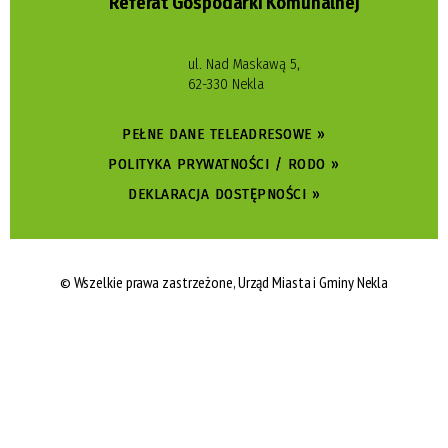
Referat Gospodarki Komunalnej
ul. Nad Maskawą 5,
62-330 Nekla
PEŁNE DANE TELEADRESOWE »
POLITYKA PRYWATNOŚCI / RODO »
DEKLARACJA DOSTĘPNOŚCI »
© Wszelkie prawa zastrzeżone, Urząd Miasta i Gminy Nekla