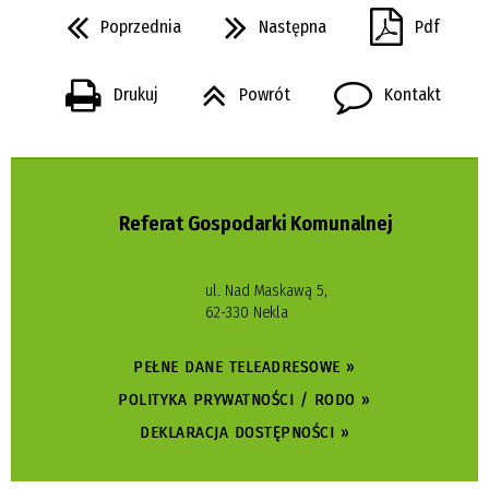
Poprzednia
Następna
Pdf
Drukuj
Powrót
Kontakt
Referat Gospodarki Komunalnej
ul. Nad Maskawą 5,
62-330 Nekla
PEŁNE DANE TELEADRESOWE »
POLITYKA PRYWATNOŚCI / RODO »
DEKLARACJA DOSTĘPNOŚCI »